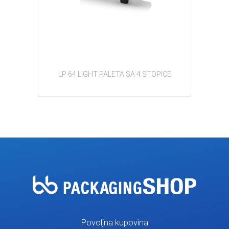
LP 64 LIGHT PALETA SA 4 STOPICE
Povoljna kupovina