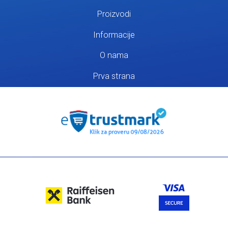
Proizvodi
Informacije
O nama
Prva strana