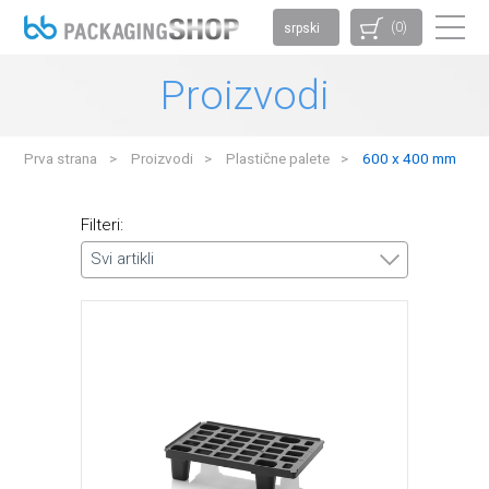
(0)
srpski
Proizvodi
Prva strana
Proizvodi
Plastične palete
600 x 400 mm
Filteri:
Svi artikli