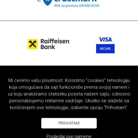
Mi cenimo vašu privatnost. Koristimo "cookies" tehnologiju
koja omogućava da sajt funkcioniše prema svojoj nameni i
uz koju analiziramo statistiku poseta našem sajtu. odnosno
personalizujemo reklamne sadržaje. Ukoliko se slažete sa
korišćenjem ove tehnologije, izaberite opciju "Prihvatam".
PRIHVATAM
Pogledaj sve namene