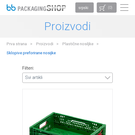
(0)
srpski
Proizvodi
Prva strana
Proizvodi
Plastične nosiljke
Sklopive preforirane nosijke
Filteri:
Svi artikli