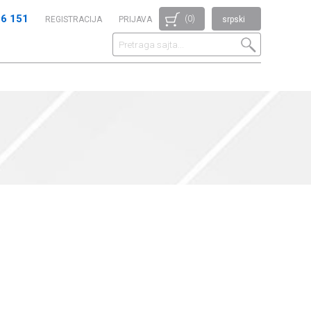
96 151
(0)
REGISTRACIJA
PRIJAVA
srpski