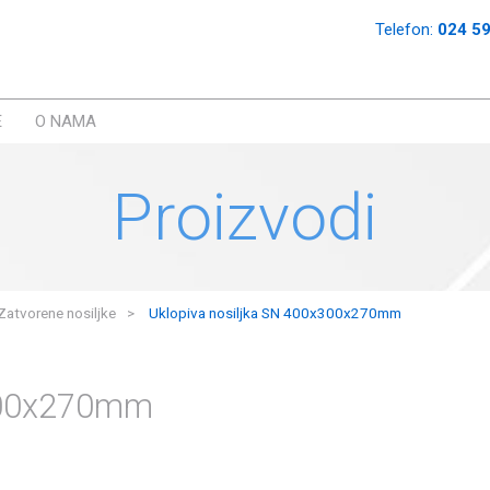
Telefon:
024 5
E
O NAMA
Proizvodi
Zatvorene nosiljke
Uklopiva nosiljka SN 400x300x270mm
x300x270mm