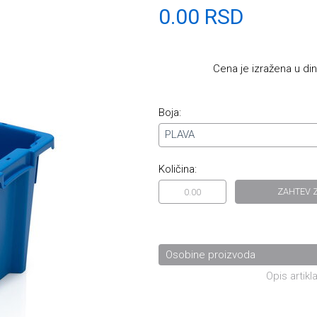
0.00 RSD
Cena je izražena u di
Boja:
PLAVA
Količina:
ZAHTEV 
Osobine proizvoda
Opis artikla