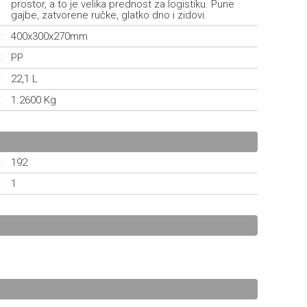
prostor, a to je velika prednost za logistiku. Pune
gajbe, zatvorene ručke, glatko dno i zidovi.
:
400x300x270mm
:
PP
:
22,1 L
:
1.2600 Kg
:
192
:
1