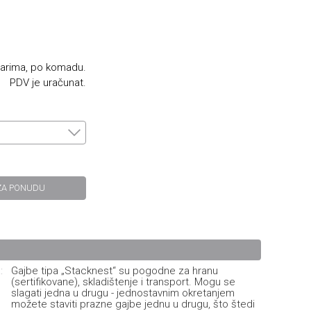
narima, po komadu.
PDV je uračunat.
ZA PONUDU
:
Gajbe tipa „Stacknest“ su pogodne za hranu
(sertifikovane), skladištenje i transport. Mogu se
slagati jedna u drugu - jednostavnim okretanjem
možete staviti prazne gajbe jednu u drugu, što štedi