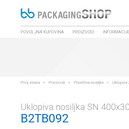
POVOLJNA KUPOVINA
PROIZVODI
INFORMACIJ
Prva strana
Proizvodi
Plastične nosiljke
Uklopive 
Uklopiva nosiljka SN 400
B2TB092