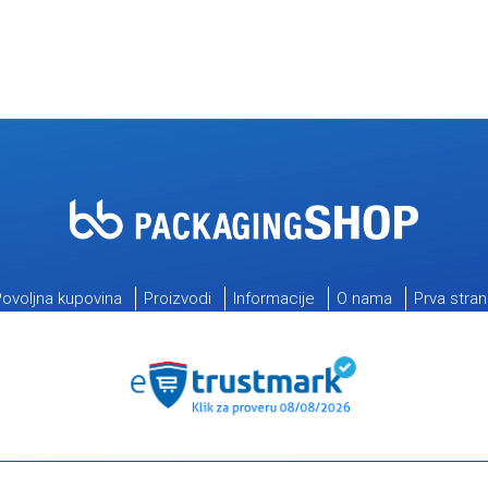
ovoljna kupovina
Proizvodi
Informacije
O nama
Prva stra