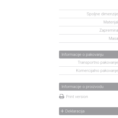
Spoljne dimenzije
Materijal
Zapremina
Masa
Informacije o pakovanju
Transportno pakovanje
Komercijalno pakovanje
Informacije o proizvodu
Print version
Deklaracija