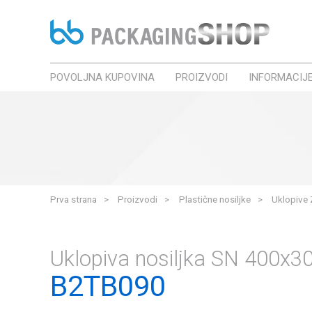
POVOLJNA KUPOVINA
PROIZVODI
INFORMACIJ
Prva strana
Proizvodi
Plastične nosiljke
Uklopive 
Uklopiva nosiljka SN 400
B2TB090