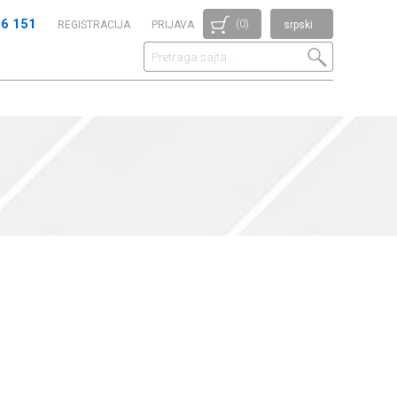
96 151
(0)
REGISTRACIJA
PRIJAVA
srpski