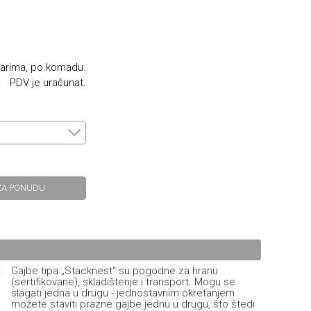
narima, po komadu.
PDV je uračunat.
ZA PONUDU
:
Gajbe tipa „Stacknest“ su pogodne za hranu
(sertifikovane), skladištenje i transport. Mogu se
slagati jedna u drugu - jednostavnim okretanjem
možete staviti prazne gajbe jednu u drugu, što štedi