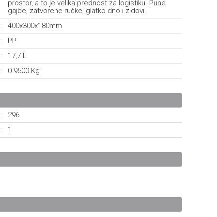
prostor, a to je velika prednost za logistiku. Pune
gajbe, zatvorene ručke, glatko dno i zidovi.
:
400x300x180mm
:
PP
:
17,7 L
:
0.9500 Kg
:
296
:
1