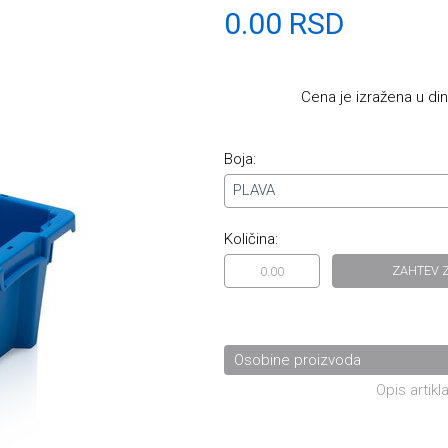
0.00 RSD
Cena je izražena u di
Boja:
PLAVA
Količina:
ZAHTEV 
Osobine proizvoda
Opis artikla