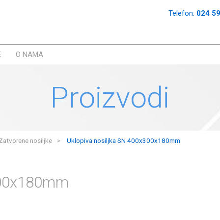
Telefon:
024 5
E
O NAMA
Proizvodi
Zatvorene nosiljke
Uklopiva nosiljka SN 400x300x180mm
x300x180mm