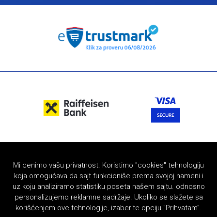
Mi cenimo vašu privatnost. Koristimo "cookies" tehnologiju
koja omogućava da sajt funkcioniše prema svojoj nameni i
uz koju analiziramo statistiku poseta našem sajtu. odnosno
personalizujemo reklamne sadržaje. Ukoliko se slažete sa
korišćenjem ove tehnologije, izaberite opciju "Prihvatam".