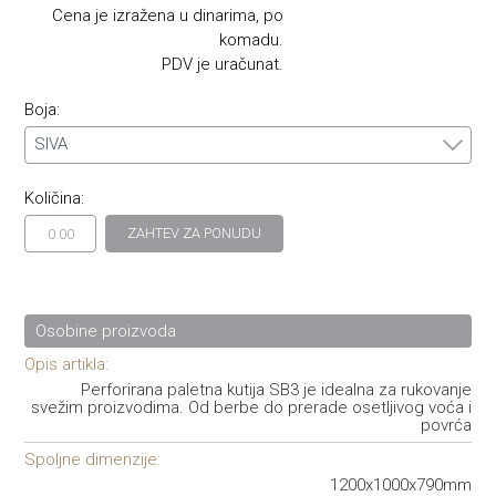
Cena je izražena u dinarima, po
komadu.
PDV je uračunat.
Boja:
SIVA
Količina:
ZAHTEV ZA PONUDU
Osobine proizvoda
Opis artikla:
Perforirana paletna kutija SB3 je idealna za rukovanje
svežim proizvodima. Od berbe do prerade osetljivog voća i
povrća
Spoljne dimenzije:
1200x1000x790mm