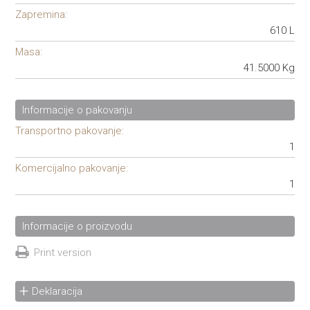
Zapremina:
610 L
Masa:
41.5000 Kg
Informacije o pakovanju
Transportno pakovanje:
1
Komercijalno pakovanje:
1
Informacije o proizvodu
Print version
Deklaracija